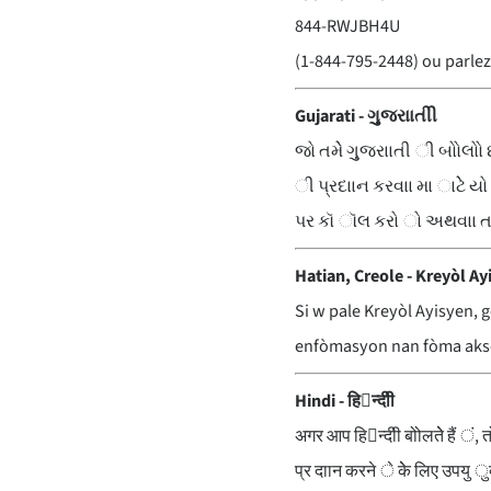
844-RWJBH4U
(1-844-795-2448) ou parlez
Gujarati - ગુુજરાાતીી
જો તમેે ગુુજરાાતી ી બોોલો
ી પ્રદાાન કરવાા મા ાટેે 
પર કૉ ૉલ કરો ો અથવાા તમ
Hatian, Creole - Kreyòl Ay
Si w pale Kreyòl Ayisyen, 
enfòmasyon nan fòma akses
Hindi - हि􀄞न्दीी
अगर आप हि􀄞न्दीी बोोलतेे हैं ं
प्र दाान करने े केे लिए उप