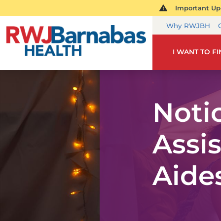
Important Upd
Why RWJBH
I WANT TO F
Notic
Assi
Aide