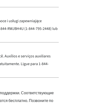
ce i usługi zapewniające
-844-RWJBH4U (1-844-795-2448) lub
ê. Auxílios e serviços auxiliares
tuitamente. Ligue para 1-844-
й поддержки. Соответствующие
тся бесплатно. Позвоните по