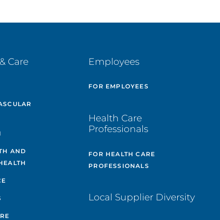
& Care
Employees
E
FOR EMPLOYEES
ASCULAR
Health Care
Professionals
H
TH AND
FOR HEALTH CARE
HEALTH
PROFESSIONALS
CE
Local Supplier Diversity
S
ARE