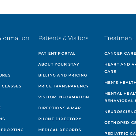
nformation
Patients & Visitors
Treatment 
PATIENT PORTAL
CANCER CAR
ABOUT YOUR STAY
HEART AND V
CARE
GURES
BILLING AND PRICING
MEN'S HEALT
 CLASSES
PRICE TRANSPARENCY
MENTAL HEAL
VISITOR INFORMATION
BEHAVIORAL 
S
DIRECTIONS & MAP
NEUROSCIEN
NS
PHONE DIRECTORY
ORTHOPEDIC
REPORTING
MEDICAL RECORDS
PEDIATRIC C