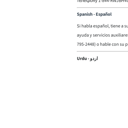
телефону 1-844-RWJBH4U 
Spanish - Español
Si habla español, tiene a s
ayuda y servicios auxilia
795-2448) o hable con su 
Urdu - اردو