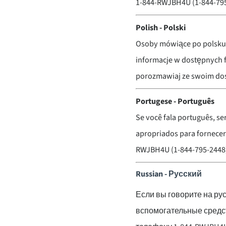
1-844-RWJBH4U (1-84
Polish - Polski
Osoby mówiące po polsku 
informacje w dostępnych 
porozmawiaj ze swoim do
Portugese - Português
Se você fala português, ser
apropriados para fornecer
RWJBH4U (1-844-795-2448)
Russian - Русский
Если вы говорите на ру
вспомогательные средс