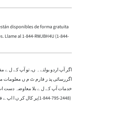
 están disponibles de forma gratuita
es. Llame al 1-844-RWJBH4U (1-844-
اگر آپ اردو بولتے ہ ں، تو آپ کے ل 
اگررسائی پذ ر فارم ٹ م ں معلومات م
خدمات آپ کے ل ے بلا معاوضہ دست ا
پر کال کر ں ا اپ ے 
(1-844-795-2448)