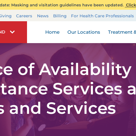
ate: Masking and visitation guidelines have been updated.
Click
Transplant Services
Giving
Careers
News
Billing
For Health Care Professionals
Wellness
Home
Our Locations
Treatment &
IND
e of Availabilit
stance Services a
s and Services