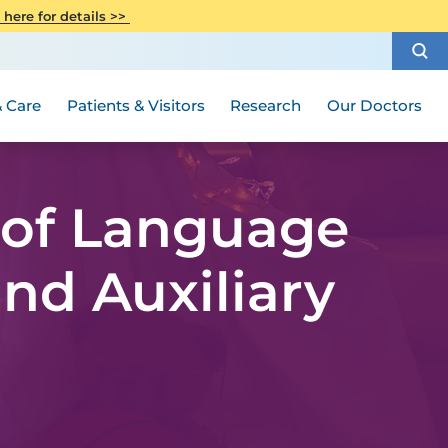
CITI Collaborative Institutional
 here for details >>
Special Needs Ambassador Program
Weight Loss and Bariatric Surgery
Training
How to Choose a Doctor
Visiting Hours and Guidelines
Women's Health
Rutgers Cancer Institute
Medical Group
 Care
Patients & Visitors
Research
Our Doctors
y of Language
nd Auxiliary