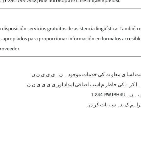
)1-844-795-2448( или поговорите с лечащим врачом.
u disposición servicios gratuitos de asistencia lingüística. También
res apropiados para proporcionar información en formatos accesibl
proveedor.
ے مفت لسا ی معاو ت کی خدمات موجود ہ ں۔ ی ی ی ن ن
ہ ا کر ے کی خاطر م اسب اضافی امداد اور ی ی ی ی ن ن
1-844-RWJBH4U
ب ہ ں۔
فراہم ک ندہ سے بات کر ں۔