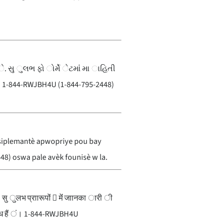
ે. સુ ુલભ ફો ોર્મે ેટમાંં મા ાહિતી
. 1-844-RWJBH4U (1-844-795-2448)
is siplemantè apwopriye pou bay
8) oswa pale avèk founisè w la.
सु ुलभ प्राारूपोंं 􀅃 मेंं जाानका ारी ी
ब्ध हैं ं। 1-844-RWJBH4U