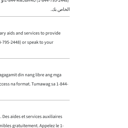
أو 
1-844-RWJBH4U
(1-844-795-2448)
الخاص بك.
iary aids and services to provide
4-795-2448) or speak to your
agagamit din nang libre ang mga
ccess na format. Tumawag sa 1-844-
. Des aides et services auxiliaires
ibles gratuitement. Appelez le 1-