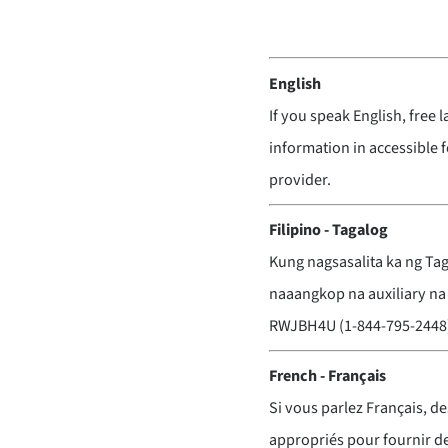
English
If you speak English, free 
information in accessible 
provider.
Filipino - Tagalog
Kung nagsasalita ka ng Ta
naaangkop na auxiliary na
RWJBH4U (1-844-795-2448)
French - Français
Si vous parlez Français, de
appropriés pour fournir de