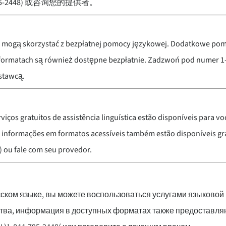
4-795-2448) 或咨询您的提供者。
mogą skorzystać z bezpłatnej pomocy językowej. Dodatkowe pomo
formatach są również dostępne bezpłatnie. Zadzwoń pod numer 1
stawcą.
viços gratuitos de assistência linguística estão disponíveis para voc
 informações em formatos acessíveis também estão disponíveis gra
 ou fale com seu provedor.
сском языке, вы можете воспользоваться услугами языково
тва, информация в доступных форматах также предоставляю