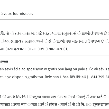
 à votre fournisseur.
ો છોો, તો ો તમા ારાા મા ાટેે મફત ભાાષાા સહાાય સે ેવાાઓ ઉપલબ્ધ છે 
યો ોગ્ય સહાાયક સહાાય અને ે સે ેવાાઓ પણ મફતમાંં 􀒡 ઉપલબ્ધ છે ે
ા ારાા પ્રદાાતા ા સા ાથે ે વાાત કરો ો.
isyen
gen sèvis èd aladispozisyon w gratis pou lang ou pale a. Èd ak sèv
ib yo disponib gratis tou. Rele nan 1-844-RWJBH4U (1-844-795-244
, तो ो आपकेे लिए निः 􀄋ःशुुल्क भााषाा सहा ायता ा से ेवााएँ ँ उपलब्ध हैं ं। 
यु ुक्त सहा ायक सहा ायता ाएँ ँ और से ेवााएँ ँ भी ी निः 􀄋ःशुुल्क उपल