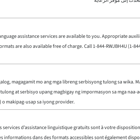
تحدث إلى موفر الرعاية
language assistance services are available to you. Appropriate auxil
formats are also available free of charge. Call 1-844-RWJBH4U (1-84
galog, magagamit mo ang mga libreng serbisyong tulong sa wika. M
 tulong at serbisyo upang magbigay ng impormasyon sa mga naa-a
 o makipag-usap sa iyong provider.
s services d’assistance linguistique gratuits sont à votre disposition
s informations dans des formats accessibles sont également dispon